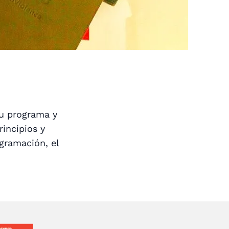
su programa y
incipios y
ogramación, el