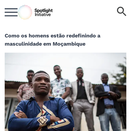
Ir
P
para
p
o
p
conteúdo
c
principal
Como os homens estão redefinindo a
masculinidade em Moçambique