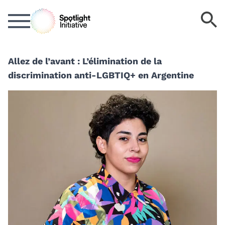
Passer
M
au
cl
contenu
d
principal
r
Allez de l’avant : L’élimination de la
discrimination anti-LGBTIQ+ en Argentine