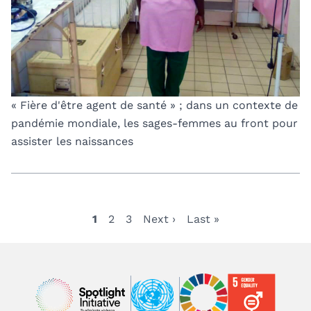
« Fière d'être agent de santé » ; dans un contexte de
pandémie mondiale, les sages-femmes au front pour
assister les naissances
Page
1
Page
2
Page
3
Page
Next ›
Dernière
Last »
Pagination
courante
suivante
page
Image
Image
Image