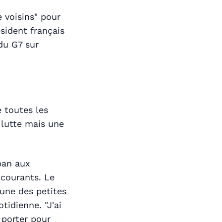
e voisins" pour
ésident français
du G7 sur
 toutes les
 lutte mais une
ban aux
 courants. Le
une des petites
idienne. "J'ai
 porter pour