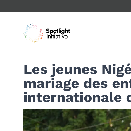
Passer
au
contenu
principal
Les jeunes Nigé
mariage des enf
internationale d