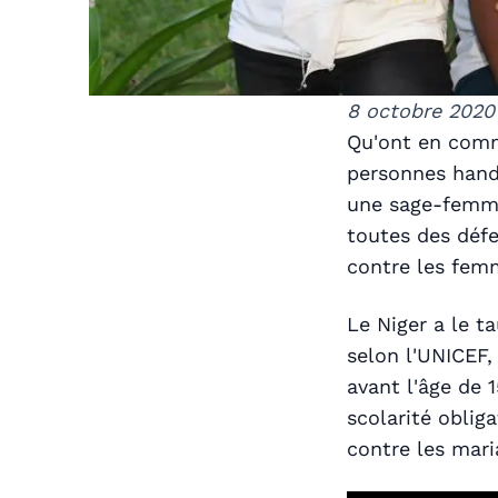
8 octobre 2020
Qu'ont en comm
personnes hand
une sage-femme 
toutes des défe
contre les femm
Le Niger a le t
selon l'UNICEF,
avant l'âge de 1
scolarité oblig
contre les maria