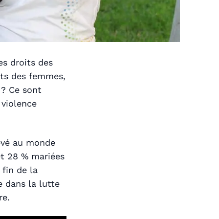
s droits des
its des femmes,
 ? Ce sont
 violence
levé au monde
 et 28 % mariées
 fin de la
e dans la lutte
re.