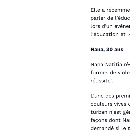
Elle a récemmen
parler de l'édu
lors d'un événe
l'éducation et 
Nana, 30 ans
Nana Natitia rê
formes de viole
réussite".
L'une des premi
couleurs vives 
turban n'est gé
façons dont Nan
demandé si le t