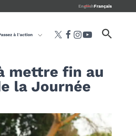
English
Français
Mot-
Passez à l'action
twitter
facebook
instagram
youtube-play
clé
de
recherche
à mettre fin au
de la Journée