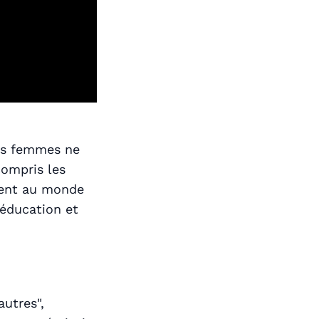
nes femmes ne
compris les
rent au monde
e éducation et
autres",