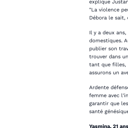
explique Justa
"La violence pe
Débora le sait, 
Il y a deux ans
domestiques. Au
publier son trav
trouver dans un
tant que filles
assurons un aven
Ardente défense
femme avec l'in
garantir que le
santé génésique
Yasmina, 21 an