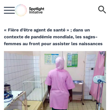
Passer
M
au
cl
contenu
d
principal
r
« Fière d'être agent de santé » ; dans un
contexte de pandémie mondiale, les sages-
femmes au front pour assister les naissances