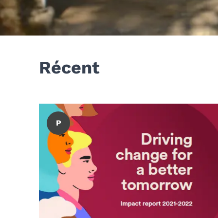
Récent
P