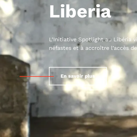
Liberia
L’Initiative Spotlight au Libéria 
néfastes et à accroître l’accès d
En savoir plus