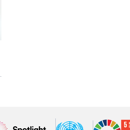
Ima
Image
Image